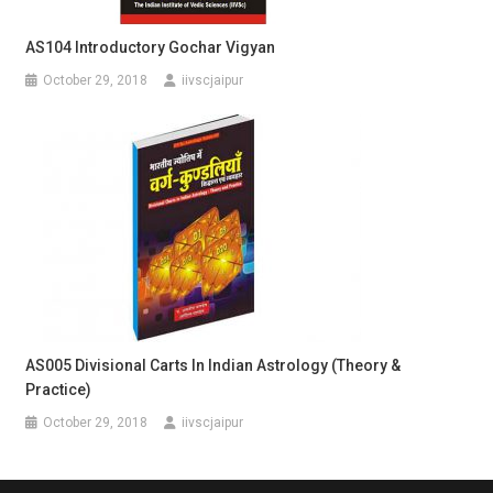
AS104 Introductory Gochar Vigyan
October 29, 2018
iivscjaipur
AS005 Divisional Carts In Indian Astrology (Theory &
Practice)
October 29, 2018
iivscjaipur