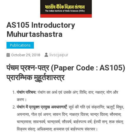
AS105 Introductory
Muhurtashastra
Publications
Iivscjaipur
October 29, 2018
पंचम प्रश्‍न-पत्र (Paper Code : AS105)
प्रारम्भिक मुहूर्तशास्त्र
पंचांग परिचय:
पंचांग का अर्थ एवं उसके अंग; तिथि; वार; नक्षत्र; योग और
करण।
पंचांग में प्रयुक्त प्रमुख अवधारणाएँ:
सूर्य की गति एवं संक्रान्ति; ऋतुएँ; विषुव,
अयनान्त, गोल एवं अयन; सावन दिन; नाक्षत्र दिवस; चान्द्र दिवस; सौरमास;
चान्द्रमास; सावनवर्ष; चान्द्रवर्ष; सौरवर्ष; बार्हस्पत्य वर्ष; ईस्वी सन्; शक संवत्;
विक्रम संवत्; अधिकमास; क्षयमास एवं बार्हस्पत्य संवत्सर।